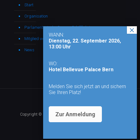
Start
Organisation
Parlamentarische Gruppe Schifffahrt
WANN:
Mitglied werden
Dienstag, 22. September 2026,
13:00 Uhr
News
WO:
Hotel Bellevue Palace Bern
Melden Sie sich jetzt an und sichern
Sie Ihren Platz!
Zur Anmeldung
Copyright © 2026 - Alle Rechte vorbehalten |
Impressum
|
Datenschutz