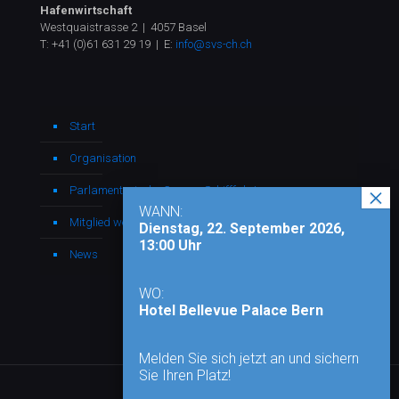
Hafenwirtschaft
Westquaistrasse 2 | 4057 Basel
T:
+41 (0)61 631 29 19
| E:
info@svs-ch.ch
Start
Organisation
Parlamentarische Gruppe Schifffahrt
WANN:
Mitglied werden
Dienstag, 22. September 2026,
13:00 Uhr
News
WO:
Hotel Bellevue Palace Bern
Melden Sie sich jetzt an und sichern
Sie Ihren Platz!