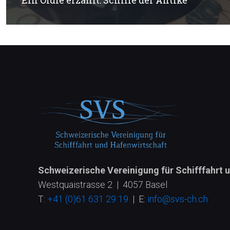
Ein Oldie erzählt: Schiffe der Antike
Schweizerische Vereinigung für Schifffahrt 
Westquaistrasse 2 | 4057 Basel
T:
+41 (0)61 631 29 19
| E:
info@svs-ch.ch