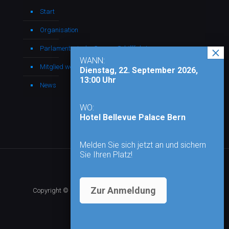
Start
Organisation
Parlamentarische Gruppe Schifffahrt
WANN:
Mitglied werden
Dienstag, 22. September 2026,
13:00 Uhr
News
WO:
Hotel Bellevue Palace Bern
Melden Sie sich jetzt an und sichern
Sie Ihren Platz!
Zur Anmeldung
Copyright © 2026 - Alle Rechte vorbehalten |
Impressum
|
Datenschutz