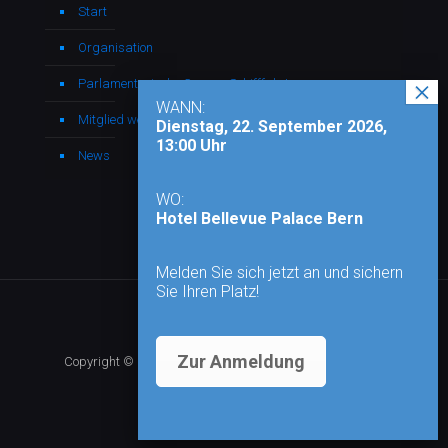
Start
Organisation
Parlamentarische Gruppe Schifffahrt
WANN:
Mitglied werden
Dienstag, 22. September 2026,
13:00 Uhr
News
WO:
Hotel Bellevue Palace Bern
Melden Sie sich jetzt an und sichern
Sie Ihren Platz!
Zur Anmeldung
Copyright © 2026 - Alle Rechte vorbehalten |
Impressum
|
Datenschutz