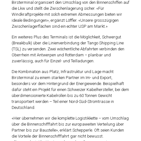
Birsterminal organisiert den Umschlag von den Binnenschiffen auf
die Lkw und stellt die Zwischenlagerung sicher. «Für
Windkraftprojekte mit solch extremen Abmessungen bieten wir
ideale Bedingungen», ergänzt Löffler. «Unsere grosszügigen
Zwischenlagerflächen sind ein echter USP am Markt.»
Ein weiteres Plus des Terminals ist die Möglichkeit, Schwergut
(Breakbulk) über die Linienverbindung der Tango Shipping Line
(TSL) zu versenden. Zwei wöchentliche Abfahrten verbinden den
Oberrhein mit Antwerpen und Rotterdam – planbar und
zuverlässig, auch für Einzel- und Teilladungen.
Die Kombination aus Platz, Infrastruktur und Lage macht
Birsterminal zu einem starken Partner im Im- und Export,
besonders vor dem Hintergrund der Energiewende. Beispielhaft
dafür steht ein Projekt für einen Schweizer Kabelhersteller, bei dem
überdimensionierte Kabelrollen bis zu 60 Tonnen Gewicht
transportiert werden – Teil einer Nord-Süd-Stromtrasse in
Deutschland.
«Hier übernehmen wir die komplette Logistikkette – vom Umschlag
über die Binnenschifffahrt bis zur europaweiten Verteilung über
Partner bis zur Baustelle», erklärt Schepperle. Oft seien Kunden
die Vorteile der Binnenschifffahrt gar nicht bewusst.