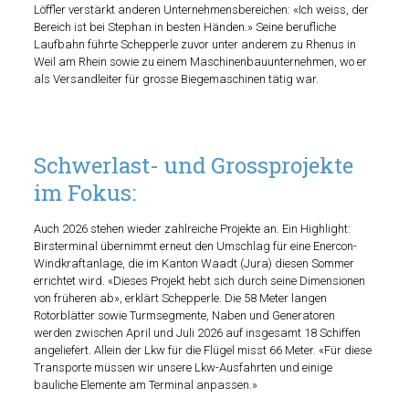
Löffler verstärkt anderen Unternehmensbereichen: «Ich weiss, der
Bereich ist bei Stephan in besten Händen.» Seine berufliche
Laufbahn führte Schepperle zuvor unter anderem zu Rhenus in
Weil am Rhein sowie zu einem Maschinenbauunternehmen, wo er
als Versandleiter für grosse Biegemaschinen tätig war.
Schwerlast- und Grossprojekte
im Fokus:
Auch 2026 stehen wieder zahlreiche Projekte an. Ein Highlight:
Birsterminal übernimmt erneut den Umschlag für eine Enercon-
Windkraftanlage, die im Kanton Waadt (Jura) diesen Sommer
errichtet wird. «Dieses Projekt hebt sich durch seine Dimensionen
von früheren ab», erklärt Schepperle. Die 58 Meter langen
Rotorblätter sowie Turmsegmente, Naben und Generatoren
werden zwischen April und Juli 2026 auf insgesamt 18 Schiffen
angeliefert. Allein der Lkw für die Flügel misst 66 Meter. «Für diese
Transporte müssen wir unsere Lkw-Ausfahrten und einige
bauliche Elemente am Terminal anpassen.»