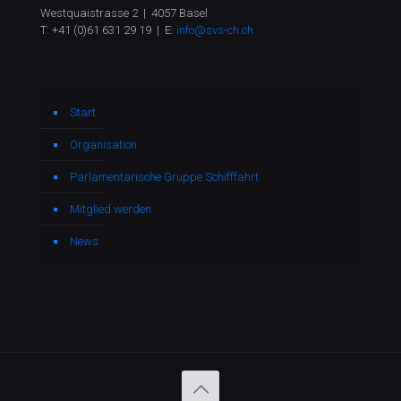
Westquaistrasse 2 | 4057 Basel
T:
+41 (0)61 631 29 19
| E:
info@svs-ch.ch
Start
Organisation
Parlamentarische Gruppe Schifffahrt
Mitglied werden
News