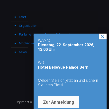
Start
Organisation
Parlamentarische Gruppe Schifffahrt
WANN:
Mitglied werden
Dienstag, 22. September 2026,
13:00 Uhr
News
WO:
Hotel Bellevue Palace Bern
Melden Sie sich jetzt an und sichern
Sie Ihren Platz!
Zur Anmeldung
Copyright © 2026 - Alle Rechte vorbehalten |
Impressum
|
Datenschutz