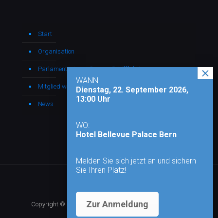
Start
Organisation
Parlamentarische Gruppe Schifffahrt
WANN:
Mitglied werden
Dienstag, 22. September 2026,
13:00 Uhr
News
WO:
Hotel Bellevue Palace Bern
Melden Sie sich jetzt an und sichern
Sie Ihren Platz!
Zur Anmeldung
Copyright © 2026 - Alle Rechte vorbehalten |
Impressum
|
Datenschutz