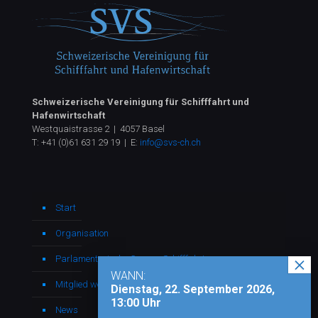
Schweizerische Vereinigung für Schifffahrt und
Hafenwirtschaft
Westquaistrasse 2 | 4057 Basel
T:
+41 (0)61 631 29 19
| E:
info@svs-ch.ch
Start
Organisation
Parlamentarische Gruppe Schifffahrt
WANN:
Mitglied werden
Dienstag, 22. September 2026,
13:00 Uhr
News