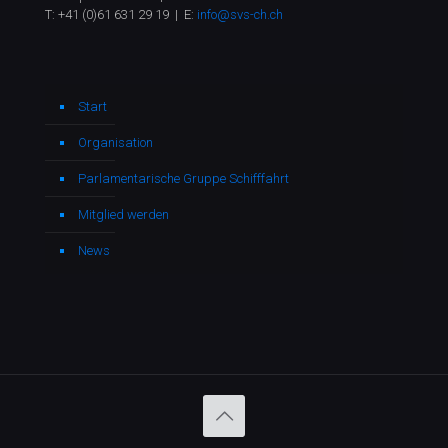
T:
+41 (0)61 631 29 19
| E:
info@svs-ch.ch
Start
Organisation
Parlamentarische Gruppe Schifffahrt
Mitglied werden
News