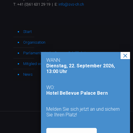
T:
+41 (0)61 631 29 19
| E:
info@svs-ch.ch
Start
Organisation
Parlamentarische Gruppe Schifffahrt
WANN:
Mitglied werden
Dienstag, 22. September 2026,
13:00 Uhr
News
WO:
Hotel Bellevue Palace Bern
Melden Sie sich jetzt an und sichern
Sie Ihren Platz!