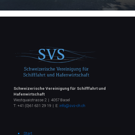
Schweizerische Vereinigung für Schifffahrt und
Hafenwirtschaft
Westquaistrasse 2 | 4057 Basel
T:
+41 (0)61 631 29 19
| E:
info@svs-ch.ch
Start