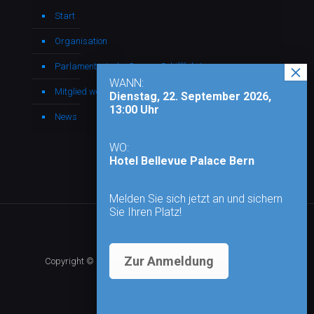
Start
Organisation
Parlamentarische Gruppe Schifffahrt
WANN:
Mitglied werden
Dienstag, 22. September 2026,
13:00 Uhr
News
WO:
Hotel Bellevue Palace Bern
Melden Sie sich jetzt an und sichern
Sie Ihren Platz!
Zur Anmeldung
Copyright © 2026 - Alle Rechte vorbehalten |
Impressum
|
Datenschutz