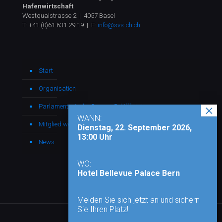
Hafenwirtschaft
Westquaistrasse 2 | 4057 Basel
T:
+41 (0)61 631 29 19
| E:
info@svs-ch.ch
Start
Organisation
Parlamentarische Gruppe Schifffahrt
WANN:
Mitglied werden
Dienstag, 22. September 2026,
13:00 Uhr
News
WO:
Hotel Bellevue Palace Bern
Melden Sie sich jetzt an und sichern
Sie Ihren Platz!