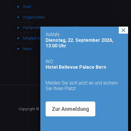
Start
Organisation
Parlamentarische Gruppe Schifffahrt
WANN:
Mitglied werden
Dienstag, 22. September 2026,
13:00 Uhr
News
WO:
Hotel Bellevue Palace Bern
Melden Sie sich jetzt an und sichern
Sie Ihren Platz!
Zur Anmeldung
Copyright © 2026 - Alle Rechte vorbehalten |
Impressum
|
Datenschutz