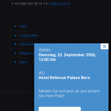
T:
+41 (0)61 631 29 19
| E:
info@svs-ch.ch
Start
Organisation
Parlamentarische Gruppe Schifffahrt
WANN:
Mitglied werden
Dienstag, 22. September 2026,
13:00 Uhr
News
WO:
Hotel Bellevue Palace Bern
Melden Sie sich jetzt an und sichern
Sie Ihren Platz!