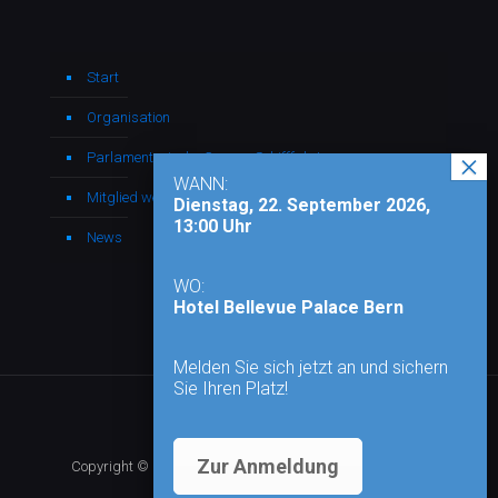
Start
Organisation
Parlamentarische Gruppe Schifffahrt
WANN:
Mitglied werden
Dienstag, 22. September 2026,
13:00 Uhr
News
WO:
Hotel Bellevue Palace Bern
Melden Sie sich jetzt an und sichern
Sie Ihren Platz!
Zur Anmeldung
Copyright © 2026 - Alle Rechte vorbehalten |
Impressum
|
Datenschutz