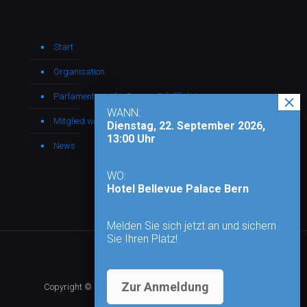
Start
Organisation
Parlamentarische Gruppe Schifffahrt
WANN:
Mitglied werden
Dienstag, 22. September 2026,
13:00 Uhr
News
WO:
Hotel Bellevue Palace Bern
Melden Sie sich jetzt an und sichern
Sie Ihren Platz!
Zur Anmeldung
Copyright © 2026 - Alle Rechte vorbehalten |
Impressum
|
Datenschutz