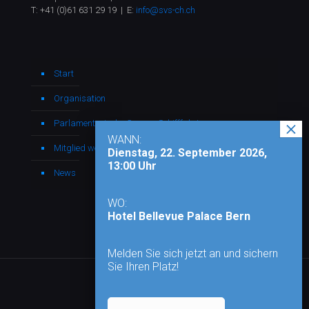
T:
+41 (0)61 631 29 19
| E:
info@svs-ch.ch
Start
Organisation
Parlamentarische Gruppe Schifffahrt
WANN:
Mitglied werden
Dienstag, 22. September 2026,
13:00 Uhr
News
WO:
Hotel Bellevue Palace Bern
Melden Sie sich jetzt an und sichern
Sie Ihren Platz!