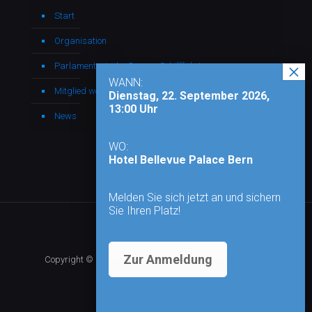
Start
Organisation
Parlamentarische Gruppe Schifffahrt
WANN:
Mitglied werden
Dienstag, 22. September 2026,
13:00 Uhr
News
WO:
Hotel Bellevue Palace Bern
Melden Sie sich jetzt an und sichern
Sie Ihren Platz!
Zur Anmeldung
Copyright © 2026 - Alle Rechte vorbehalten |
Impressum
|
Datenschutz