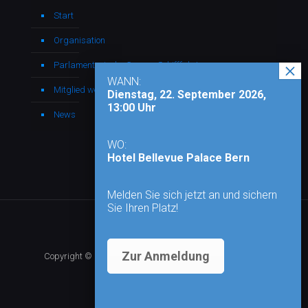
Start
Organisation
Parlamentarische Gruppe Schifffahrt
WANN:
Mitglied werden
Dienstag, 22. September 2026,
13:00 Uhr
News
WO:
Hotel Bellevue Palace Bern
Melden Sie sich jetzt an und sichern
Sie Ihren Platz!
Zur Anmeldung
Copyright © 2026 - Alle Rechte vorbehalten |
Impressum
|
Datenschutz