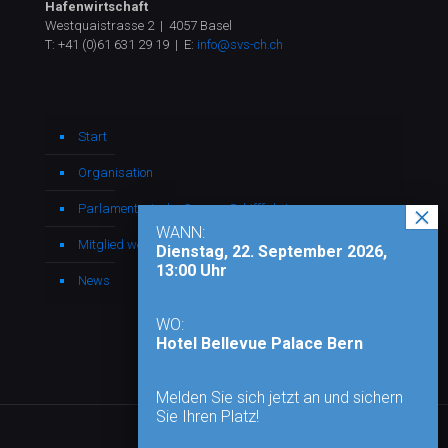
Hafenwirtschaft
Westquaistrasse 2 | 4057 Basel
T:
+41 (0)61 631 29 19
| E:
info@svs-ch.ch
Start
Organisation
Parlamentarische Gruppe Schifffahrt
WANN:
Mitglied werden
Dienstag, 22. September 2026,
13:00 Uhr
News
WO:
Hotel Bellevue Palace Bern
Melden Sie sich jetzt an und sichern
Sie Ihren Platz!