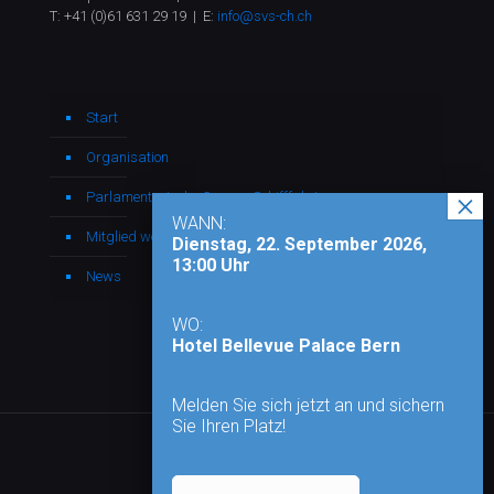
T:
+41 (0)61 631 29 19
| E:
info@svs-ch.ch
Start
Organisation
Parlamentarische Gruppe Schifffahrt
WANN:
Mitglied werden
Dienstag, 22. September 2026,
13:00 Uhr
News
WO:
Hotel Bellevue Palace Bern
Melden Sie sich jetzt an und sichern
Sie Ihren Platz!