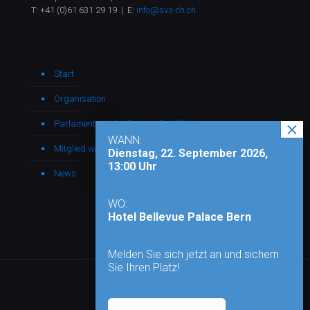
T:
+41 (0)61 631 29 19
| E:
info@svs-ch.ch
Start
Organisation
Parlamentarische Gruppe Schifffahrt
WANN:
Mitglied werden
Dienstag, 22. September 2026,
13:00 Uhr
News
WO:
Hotel Bellevue Palace Bern
Melden Sie sich jetzt an und sichern
Sie Ihren Platz!