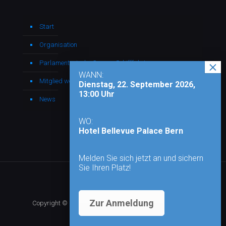
Start
Organisation
Parlamentarische Gruppe Schifffahrt
WANN:
Mitglied werden
Dienstag, 22. September 2026,
13:00 Uhr
News
WO:
Hotel Bellevue Palace Bern
Melden Sie sich jetzt an und sichern
Sie Ihren Platz!
Zur Anmeldung
Copyright © 2026 - Alle Rechte vorbehalten |
Impressum
|
Datenschutz