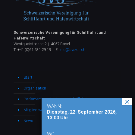
Schweizerische Vereinigung für Schifffahrt und
Hafenwirtschaft
Westquaistrasse 2 | 4057 Basel
T:
+41 (0)61 631 29 19
| E:
info@svs-ch.ch
Start
Organisation
Parlamentarische Gruppe Schifffahrt
WANN:
Mitglied werden
Dienstag, 22. September 2026,
13:00 Uhr
News
WO: