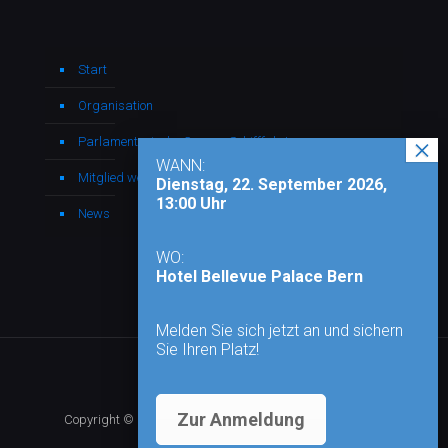
Start
Organisation
Parlamentarische Gruppe Schifffahrt
WANN:
Mitglied werden
Dienstag, 22. September 2026,
13:00 Uhr
News
WO:
Hotel Bellevue Palace Bern
Melden Sie sich jetzt an und sichern
Sie Ihren Platz!
Zur Anmeldung
Copyright © 2026 - Alle Rechte vorbehalten |
Impressum
|
Datenschutz