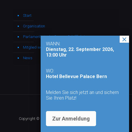
Start
Organisation
Parlamentarische Gruppe Schifffahrt
WANN:
Mitglied werden
Dienstag, 22. September 2026,
13:00 Uhr
News
WO:
Hotel Bellevue Palace Bern
Melden Sie sich jetzt an und sichern
Sie Ihren Platz!
Zur Anmeldung
Copyright © 2026 - Alle Rechte vorbehalten |
Impressum
|
Datenschutz