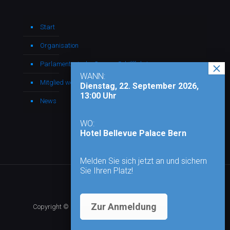
Start
Organisation
Parlamentarische Gruppe Schifffahrt
WANN:
Mitglied werden
Dienstag, 22. September 2026,
13:00 Uhr
News
WO:
Hotel Bellevue Palace Bern
Melden Sie sich jetzt an und sichern
Sie Ihren Platz!
Zur Anmeldung
Copyright © 2026 - Alle Rechte vorbehalten |
Impressum
|
Datenschutz