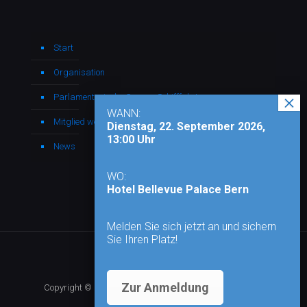
Start
Organisation
Parlamentarische Gruppe Schifffahrt
WANN:
Mitglied werden
Dienstag, 22. September 2026,
13:00 Uhr
News
WO:
Hotel Bellevue Palace Bern
Melden Sie sich jetzt an und sichern
Sie Ihren Platz!
Zur Anmeldung
Copyright © 2026 - Alle Rechte vorbehalten |
Impressum
|
Datenschutz