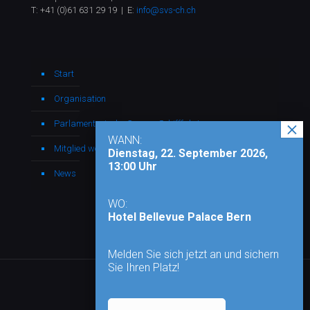
T:
+41 (0)61 631 29 19
| E:
info@svs-ch.ch
Start
Organisation
Parlamentarische Gruppe Schifffahrt
WANN:
Mitglied werden
Dienstag, 22. September 2026,
13:00 Uhr
News
WO:
Hotel Bellevue Palace Bern
Melden Sie sich jetzt an und sichern
Sie Ihren Platz!