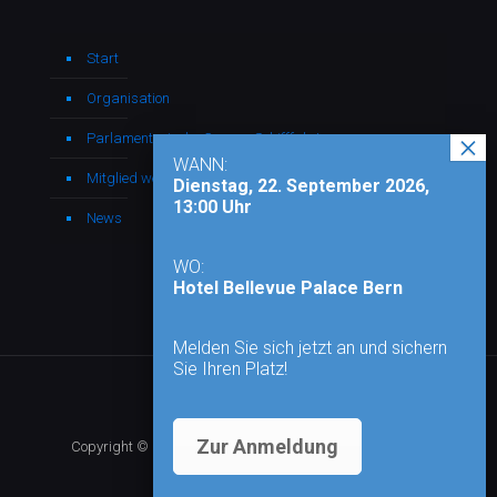
Start
Organisation
Parlamentarische Gruppe Schifffahrt
WANN:
Mitglied werden
Dienstag, 22. September 2026,
13:00 Uhr
News
WO:
Hotel Bellevue Palace Bern
Melden Sie sich jetzt an und sichern
Sie Ihren Platz!
Zur Anmeldung
Copyright © 2026 - Alle Rechte vorbehalten |
Impressum
|
Datenschutz