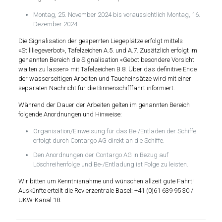
Montag, 25. November 2024 bis voraussichtlich Montag, 16.
Dezember 2024
Die Signalisation der gesperrten Liegeplätze erfolgt mittels
«Stillliegeverbot», Tafelzeichen A.5. und A.7. Zusätzlich erfolgt im
genannten Bereich die Signalisation «Gebot besondere Vorsicht
walten zu lassen» mit Tafelzeichen B.8. Über das definitive Ende
der wasserseitigen Arbeiten und Taucheinsätze wird mit einer
separaten Nachricht für die Binnenschifffahrt informiert.
Während der Dauer der Arbeiten gelten im genannten Bereich
folgende Anordnungen und Hinweise:
Organisation/Einweisung für das Be-/Entladen der Schiffe
erfolgt durch Contargo AG direkt an die Schiffe.
Den Anordnungen der Contargo AG in Bezug auf
Löschreihenfolge und Be-/Entladung ist Folge zu leisten.
Wir bitten um Kenntnisnahme und wünschen allzeit gute Fahrt!
Auskünfte erteilt die Revierzentrale Basel: +41 (0)61 639 95 30 /
UKW-Kanal 18.