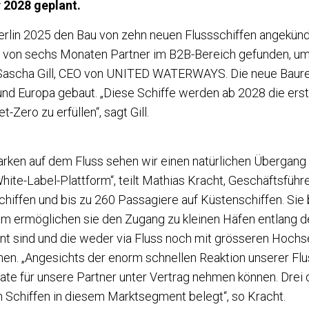
r 2028 geplant.
in 2025 den Bau von zehn neuen Flussschiffen angekündig
alb von sechs Monaten Partner im B2B-Bereich gefunden, u
 Sascha Gill, CEO von UNITED WATERWAYS. Die neue Baureih
nd Europa gebaut. „Diese Schiffe werden ab 2028 die ersten
Zero zu erfüllen“, sagt Gill.
arken auf dem Fluss sehen wir einen natürlichen Übergang
ite-Label-Plattform“, teilt Mathias Kracht, Geschäftsführe
chiffen und bis zu 260 Passagiere auf Küstenschiffen. Sie
m ermöglichen sie den Zugang zu kleinen Häfen entlang der
nd und die weder via Fluss noch mit grösseren Hochsees
en. „Angesichts der enorm schnellen Reaktion unserer Flu
e für unsere Partner unter Vertrag nehmen können. Drei di
 Schiffen in diesem Marktsegment belegt“, so Kracht.