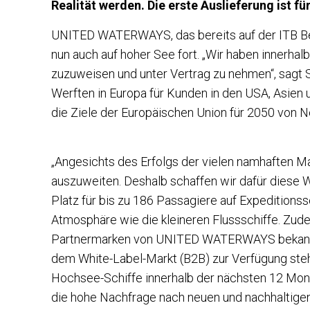
Realität werden. Die erste Auslieferung ist fü
UNITED WATERWAYS, das bereits auf der ITB Berl
nun auch auf hoher See fort. „Wir haben innerh
zuzuweisen und unter Vertrag zu nehmen“, sagt
Werften in Europa für Kunden in den USA, Asien u
die Ziele der Europäischen Union für 2050 von Net-
„Angesichts des Erfolgs der vielen namhaften M
auszuweiten. Deshalb schaffen wir dafür diese Wh
Platz für bis zu 186 Passagiere auf Expeditionss
Atmosphäre wie die kleineren Flussschiffe. Zude
Partnermarken von UNITED WATERWAYS bekannt si
dem White-Label-Markt (B2B) zur Verfügung steh
Hochsee-Schiffe innerhalb der nächsten 12 Monat
die hohe Nachfrage nach neuen und nachhaltigen