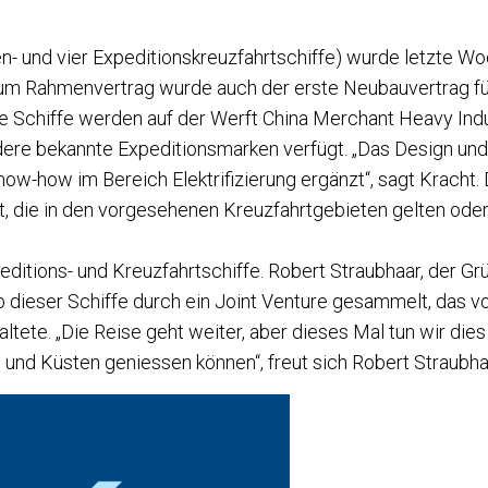
n- und vier Expeditionskreuzfahrtschiffe) wurde letzte Wo
zum Rahmenvertrag wurde auch der erste Neubauvertrag für
le Schiffe werden auf der Werft China Merchant Heavy Indus
ndere bekannte Expeditionsmarken verfügt. „Das Design und
ow-how im Bereich Elektrifizierung ergänzt“, sagt Kracht. 
t, die in den vorgesehenen Kreuzfahrtgebieten gelten oder 
ions- und Kreuzfahrtschiffe. Robert Straubhaar, der Grü
 dieser Schiffe durch ein Joint Venture gesammelt, das vo
tete. „Die Reise geht weiter, aber dieses Mal tun wir die
se und Küsten geniessen können“, freut sich Robert Stra