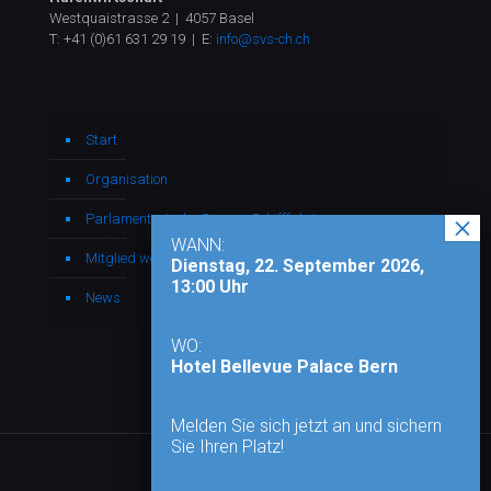
Westquaistrasse 2 | 4057 Basel
T:
+41 (0)61 631 29 19
| E:
info@svs-ch.ch
Start
Organisation
Parlamentarische Gruppe Schifffahrt
WANN:
Mitglied werden
Dienstag, 22. September 2026,
13:00 Uhr
News
WO:
Hotel Bellevue Palace Bern
Melden Sie sich jetzt an und sichern
Sie Ihren Platz!