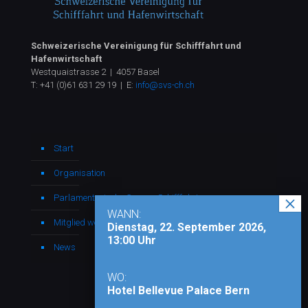
Schweizerische Vereinigung für Schifffahrt und
Hafenwirtschaft
Westquaistrasse 2 | 4057 Basel
T:
+41 (0)61 631 29 19
| E:
info@svs-ch.ch
Start
Organisation
Parlamentarische Gruppe Schifffahrt
WANN:
Mitglied werden
Dienstag, 22. September 2026,
13:00 Uhr
News
WO:
Hotel Bellevue Palace Bern